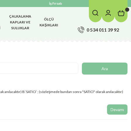
İş Fırsatı
ÇALKALAMA
ÖLÇÜ
KAPLARI VE
KAŞIKLARI
I
SULUKLAR
0 534 011 39 92
k anılacaktır) B.‘SATICI’ ; (sözleşmede bundan sonra "SATICI" olarak anılacaktır)
Devamı