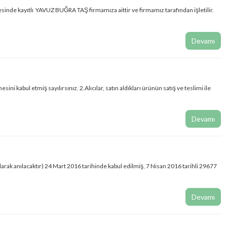
yıtlı YAVUZ BUĞRA TAŞ firmamıza aittir ve firmamız tarafından işletilir.
Devamı
abul etmiş sayılırsınız. 2.Alıcılar, satın aldıkları ürünün satış ve teslimi ile
Devamı
ak anılacaktır) 24 Mart 2016 tarihinde kabul edilmiş, 7 Nisan 2016 tarihli 29677
Devamı