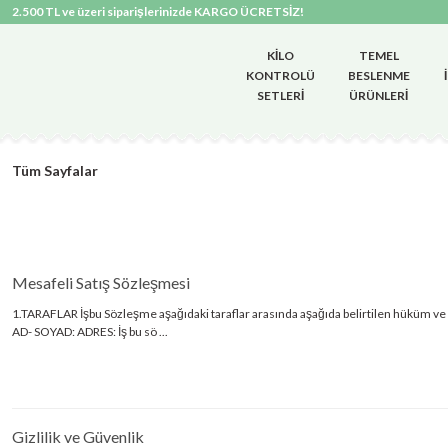
2.500 TL ve üzeri siparişlerinizde KARGO ÜCRETSİZ!
KILO
TEMEL
KONTROLÜ
BESLENME
SETLERI
ÜRÜNLERI
Tüm Sayfalar
Mesafeli Satış Sözleşmesi
1.TARAFLAR İşbu Sözleşme aşağıdaki taraflar arasında aşağıda belirtilen hüküm ve ş
AD- SOYAD: ADRES: İş bu sö ...
Gizlilik ve Güvenlik