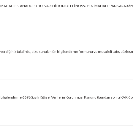
MAHALLESİ ANADOLU BULVARI HİLTON OTELİ NO:26 YENİMAHALLE/ANKARA adresinde ka
iğiniz takdirde, size sunulan ön bilgilendirme formunu ve mesafeli satış sözleşmesini k
bilgilendirme 6698 Sayılı Kişisel Verilerin Korunması Kanunu (bundan sonra KVKK olar