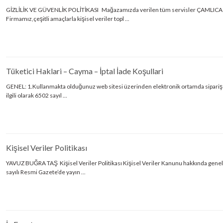
GİZLİLİK VE GÜVENLİK POLİTİKASI Mağazamızda verilen tüm servisler ÇAMLICA 
Firmamız,çeşitli amaçlarla kişisel veriler topl ...
Tüketici Haklari – Cayma – İptal İade Koşullari
GENEL: 1.Kullanmakta olduğunuz web sitesi üzerinden elektronik ortamda sipariş verd
ilgili olarak 6502 sayıl ...
Kişisel Veriler Politikası
YAVUZ BUĞRA TAŞ Kişisel Veriler Politikası Kişisel Veriler Kanunu hakkında genel 
sayılı Resmi Gazete’de yayın ...