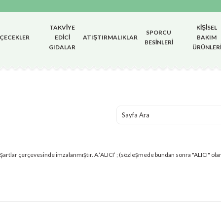
TAKVIYE
KIŞISEL
SPORCU
İÇECEKLER
EDICI
ATIŞTIRMALIKLAR
BAKIM
BESINLERI
GIDALAR
ÜRÜNLER
artlar çerçevesinde imzalanmıştır. A.‘ALICI’ ; (sözleşmede bundan sonra "ALICI" olara