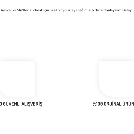
alıklı Müşterisi olmak için nasıl bir yol izleyeceğimizi birlikte planlayalım.Detaylı bilg
0 GÜVENLİ ALIŞVERİŞ
%100 ORJİNAL ÜRÜ