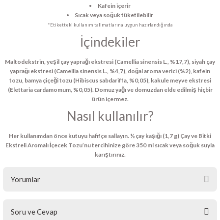
Kafein içerir
Sıcak veya soğuk tüketilebilir
*Etiketteki kullanım talimatlarına uygun hazırlandığında
İçindekiler
Maltodekstrin, yeşil çay yaprağı ekstresi (Camellia sinensis L., %17,7), siyah çay
yaprağı ekstresi (Camellia sinensis L., %4,7), doğal aroma verici (%2), kafein
tozu, bamya çiçeği tozu (Hibiscus sabdariffa, %0,05), kakule meyve ekstresi
(Elettaria cardamomum, %0,05). Domuz yağı ve domuzdan elde edilmiş hiçbir
ürün içermez.
Nasıl kullanılır?
Her kullanımdan önce kutuyu hafifçe sallayın. ½ çay kaşığı (1,7 g) Çay ve Bitki
Ekstreli Aromalı İçecek Tozu’nu tercihinize göre 350 ml sıcak veya soğuk suyla
karıştırınız.
Yorumlar
Soru ve Cevap