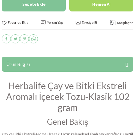
Sepete Ekle
Hemen Al
Yorum Yap
Tavsiye Et
Karşılaştır
Ürün Bilgisi
Herbalife Çay ve Bitki Ekstreli
Aromalı İçecek Tozu-Klasik 102
gram
Genel Bakış
Çay ve Bitki Ekstreli Aromalı İçecek Tozu; geleneksel siyah çay yaprağı özü, yeşil