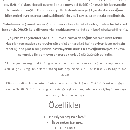
çay özü, hibiskus çiçeği tozu ve kakule meyvesi özütünün eşsiz bir karışımı ile
formüle edilmiştir. Geleneksel yollarla demlenen yeşil çaydan beklediğiniz
bileşenleri aynı oranda sağlayabilmek için yeşil çay suda ekstrakte edilmiştir.
Sabahınıza başlamak veya öğleden sonra keyifle tüketmek için ideal bir bitkisel
içecektir. Düşük kalorili yapısıyla ferahlatıcı ve narin tadın keyfini çıkarabilirsiniz.
Çeşitli tat seçenekleriyle sunulur ve sıcak ya da soğuk olarak tüketilebilir.
Hazırlanması sadece saniyeler sürer; ister hareket halindeyken ister evinizin
rahatlığında pratik bir şekilde hazırlayabilirsiniz. En sevdiğiniz meyveler veya
narenciye ile demleyerek gerçek çok yönlülüğünü keşfedin.
* Tüm kaynaklardan günlük 400 mg kafein alımının aşılmaması önerilir (hamile veya emziren
kadınlar için 200 mg). Tek seferde 200 mg kafein aşılmamalıdır. (EFSA Journal 2015;13(5):4102.
2015)
Bilim destekli beslenme ürünlerimiz yalnızca Herbalife Bağımsız Distribütörleri aracılığıyla
temin edilebilir. Bu ürün herhangi bir hastalığı teşhis etmek, tedavi etmek, iyileştirmek veya
önlemek için tasarlanmamıştır.
Özellikler
Porsiyon başına 6 kcal*
İlave şeker içermez
Glutensiz