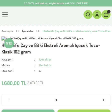
2.500 TL ve üzeri siparişlerinizde KARGO ÜCRETSİZ!
Geri Dön
m Ürünleri
Anasayfa
İçecekler
Herbalife Çay ve Bitki Ekstreli Aromalı İçecek Tozu-Klas
si
%32
Herbalife Çay ve Bitki Ekstreli Aromalı İçecek Tozu-
Klasik 102 gram
Kategori
İçecekler
Marka
Herbalife
Stok Kodu
6
1.680,00 TL
2.453,00 TL