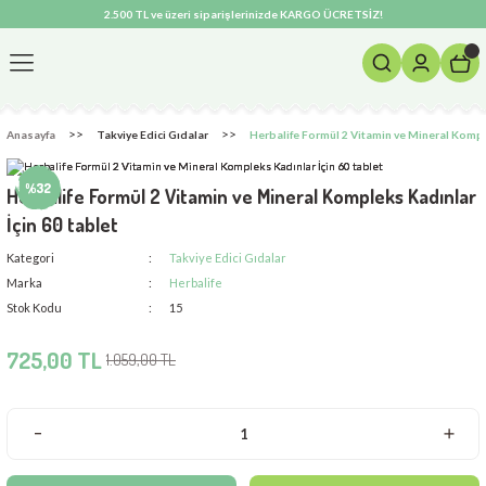
2.500 TL ve üzeri siparişlerinizde KARGO ÜCRETSİZ!
Geri Dön
m Ürünleri
Anasayfa
Takviye Edici Gıdalar
Herbalife Formül 2 Vitamin ve Mineral Komple
si
%32
Herbalife Formül 2 Vitamin ve Mineral Kompleks Kadınlar
İçin 60 tablet
Kategori
Takviye Edici Gıdalar
Marka
Herbalife
Stok Kodu
15
725,00 TL
1.059,00 TL