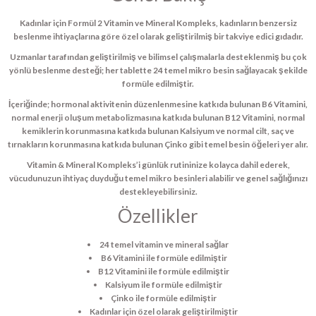
Kadınlar için Formül 2 Vitamin ve Mineral Kompleks, kadınların benzersiz
beslenme ihtiyaçlarına göre özel olarak geliştirilmiş bir takviye edici gıdadır.
Uzmanlar tarafından geliştirilmiş ve bilimsel çalışmalarla desteklenmiş bu çok
yönlü beslenme desteği; her tablette 24 temel mikro besin sağlayacak şekilde
formüle edilmiştir.
İçeriğinde; hormonal aktivitenin düzenlenmesine katkıda bulunan B6 Vitamini,
normal enerji oluşum metabolizmasına katkıda bulunan B12 Vitamini, normal
kemiklerin korunmasına katkıda bulunan Kalsiyum ve normal cilt, saç ve
tırnakların korunmasına katkıda bulunan Çinko gibi temel besin öğeleri yer alır.
Vitamin & Mineral Kompleks’i günlük rutininize kolayca dahil ederek,
vücudunuzun ihtiyaç duyduğu temel mikro besinleri alabilir ve genel sağlığınızı
destekleyebilirsiniz.
Özellikler
24 temel vitamin ve mineral sağlar
B6 Vitamini ile formüle edilmiştir
B12 Vitamini ile formüle edilmiştir
Kalsiyum ile formüle edilmiştir
Çinko ile formüle edilmiştir
Kadınlar için özel olarak geliştirilmiştir