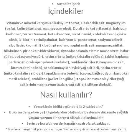
60 tablet içerir
İçindekiler
Vitamin ve mineral karışımı (dikalsiyum fosfat, L-askorbik asit, magnezyum
fosfat, kolin bitartarat, magnezyum oksit, DL-alfa-tokoferil asetat, kalsiyum
karbonat, ferroz fumarat, beta-karoten, nikotinamid, kolekalsiferol, çinko
oksit, D-biotin, retinil palmitat, kalsiyum D-pantotenat, sodyum selenit,
riboflavin, krom (III) klorür, pteroilmonoglutamik asit, manganez sülfat,
fillokuinon, piridoksin hidroklorür, siyanokobalamin, tiamin mononitrat, bakır
sülfat, potasyum iyodür), hacim artırıcı (mikrokristalin selüloz), tablet kaplama
[parlatıcı (hidroksipropil metil selüloz), renklendiriciler (titanyum dioksit,
kırmızı demir oksit), topaklanmayı önleyici (yağ asitleri), hacim artırıcı
(mikrokristalin selüloz)], topaklanmayı önleyici (çapraz bağlı sodyum karboksi
metil selüloz), stabilizör (polietilen glikol), topaklanmayı önleyiciler (yağ
asitlerinin magnezyum tuzları, yağ asitleri, silikon dioksit).
Nasıl kullanılır?
Yemeklerle birlikte günde 1 ila 2 tablet alın.*
Bu ürün dengeli ve çeşitli gıdalardan oluşan bir beslenme düzeni ile sağlıklı
yaşam tarzının bir parçası olarak kullanılmalıdır.
Serin ve kuru bir yerde, kapağı kapalı olarak saklayın.
* Tavsiye edilen günlük porsiyonu aşmayın. Takviye edici gıdalar normal beslenmenin yerini