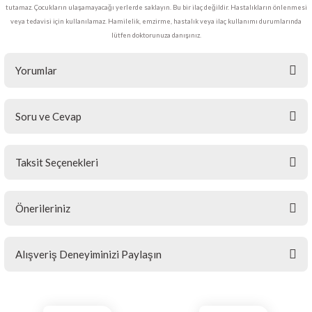
tutamaz. Çocukların ulaşamayacağı yerlerde saklayın. Bu bir ilaç değildir. Hastalıkların önlenmesi
veya tedavisi için kullanılamaz. Hamilelik, emzirme, hastalık veya ilaç kullanımı durumlarında
lütfen doktorunuza danışınız.
Yorumlar
Soru ve Cevap
Bu ürüne ilk yorumu siz yapın!
Taksit Seçenekleri
Yorum Yaz
Ürün hakkında henüz soru sorulmamış.
Önerileriniz
Soru Sor
Bu ürünün fiyat bilgisi, resim, ürün açıklamalarında ve diğer
Alışveriş Deneyiminizi Paylaşın
konularda yetersiz gördüğünüz noktaları öneri formunu kullanarak
tarafımıza iletebilirsiniz.
Görüş ve önerileriniz için teşekkür ederiz.