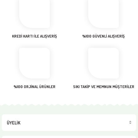
Sitemize ilk yorumu siz yapın!
Ürün resmi kalitesiz, bozuk veya görüntülenemiyor.
Ürün açıklamasında eksik bilgiler bulunuyor.
Deneyimini Paylaş
Ürün bilgilerinde hatalar bulunuyor.
Ürün fiyatı diğer sitelerden daha pahalı.
KREDİ KARTI İLE ALIŞVERİŞ
%100 GÜVENLİ ALIŞVERİŞ
Bu ürüne benzer farklı alternatifler olmalı.
Gönder
%100 ORJİNAL ÜRÜNLER
SIKI TAKİP VE MEMNUN MÜŞTERİLER
ÜYELİK