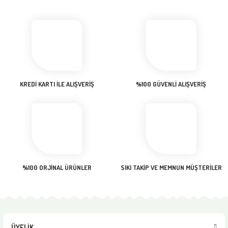
Görüş ve önerileriniz için teşekkür ederiz.
Sitemize ilk yorumu siz yapın!
Ürün resmi kalitesiz, bozuk veya görüntülenemiyor.
Ürün açıklamasında eksik bilgiler bulunuyor.
Deneyimini Paylaş
Ürün bilgilerinde hatalar bulunuyor.
Ürün fiyatı diğer sitelerden daha pahalı.
KREDİ KARTI İLE ALIŞVERİŞ
%100 GÜVENLİ ALIŞVERİŞ
Bu ürüne benzer farklı alternatifler olmalı.
Gönder
%100 ORJİNAL ÜRÜNLER
SIKI TAKİP VE MEMNUN MÜŞTERİLER
ÜYELİK