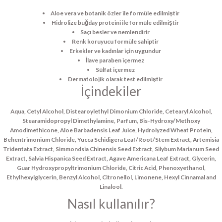
Aloe vera ve botanik özler ile formüle edilmiştir
Hidrolize buğday proteini ile formüle edilmiştir
Saçı besler ve nemlendirir
Renk koruyucu formüle sahiptir
Erkekler ve kadınlar için uygundur
İlave paraben içermez
Sülfat içermez
Dermatolojik olarak test edilmiştir
İçindekiler
Aqua, Cetyl Alcohol, Distearoylethyl Dimonium Chloride, Cetearyl Alcohol,
Stearamidopropyl Dimethylamine, Parfum, Bis-Hydroxy/Methoxy
Amodimethicone, Aloe Barbadensis Leaf Juice, Hydrolyzed Wheat Protein,
Behentrimonium Chloride, Yucca Schidigera Leaf/Root/Stem Extract, Artemisia
Tridentata Extract, Simmondsia Chinensis Seed Extract, Silybum Marianum Seed
Extract, Salvia Hispanica Seed Extract, Agave Americana Leaf Extract, Glycerin,
Guar Hydroxypropyltrimonium Chloride, Citric Acid, Phenoxyethanol,
Ethylhexylglycerin, Benzyl Alcohol, Citronellol, Limonene, Hexyl Cinnamal and
Linalool.
Nasıl kullanılır?