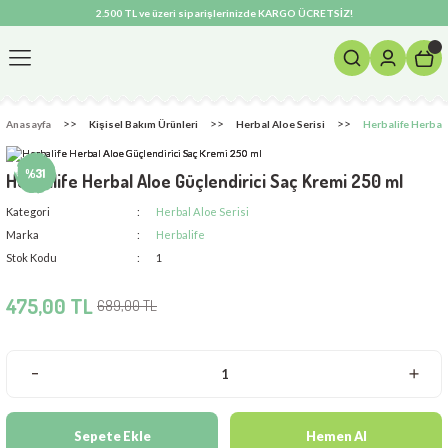
2.500 TL ve üzeri siparişlerinizde KARGO ÜCRETSİZ!
Geri Dön
m Ürünleri
Anasayfa
Kişisel Bakım Ürünleri
Herbal Aloe Serisi
Herbalife Herbal 
si
%31
Herbalife Herbal Aloe Güçlendirici Saç Kremi​ 250 ml
Kategori
Herbal Aloe Serisi
Marka
Herbalife
Stok Kodu
1
475,00 TL
689,00 TL
Sepete Ekle
Hemen Al