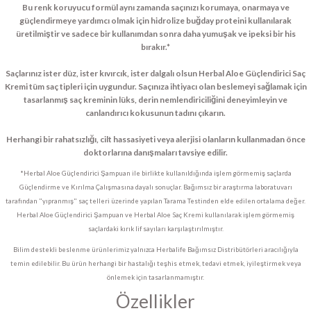
Bu renk koruyucu formül aynı zamanda saçınızı korumaya, onarmaya ve
güçlendirmeye yardımcı olmak için hidrolize buğday proteini kullanılarak
üretilmiştir ve sadece bir kullanımdan sonra daha yumuşak ve ipeksi bir his
bırakır.*
Saçlarınız ister düz, ister kıvırcık, ister dalgalı olsun Herbal Aloe Güçlendirici Saç
Kremi tüm saç tipleri için uygundur. Saçınıza ihtiyacı olan beslemeyi sağlamak için
tasarlanmış saç kreminin lüks, derin nemlendiriciliğini deneyimleyin ve
canlandırıcı kokusunun tadını çıkarın.
Herhangi bir rahatsızlığı, cilt hassasiyeti veya alerjisi olanların kullanmadan önce
doktorlarına danışmaları tavsiye edilir.
*Herbal Aloe Güçlendirici Şampuan ile birlikte kullanıldığında işlem görmemiş saçlarda
Güçlendirme ve Kırılma Çalışmasına dayalı sonuçlar. Bağımsız bir araştırma laboratuvarı
tarafından "yıpranmış" saç telleri üzerinde yapılan Tarama Testinden elde edilen ortalama değer.
Herbal Aloe Güçlendirici Şampuan ve Herbal Aloe Saç Kremi kullanılarak işlem görmemiş
saçlardaki kırık lif sayıları karşılaştırılmıştır.
Bilim destekli beslenme ürünlerimiz yalnızca Herbalife Bağımsız Distribütörleri aracılığıyla
temin edilebilir. Bu ürün herhangi bir hastalığı teşhis etmek, tedavi etmek, iyileştirmek veya
önlemek için tasarlanmamıştır.
Özellikler