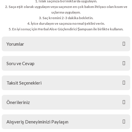
Islak saçınıza bol miktarda uygulayın.
Saça eşit olarak uygulayın veya saçınızın en çok bakım ihtiyacı olan kısım ve
uçlarına uygulayın.
Saç kremini 2-3 dakika bekletin.
İyice durulayın ve saçınıza normal şeklini verin.
En iyi sonuç için Herbal Aloe Güçlendirici Şampuan ile birlikte kullanın.
Yorumlar
Soru ve Cevap
Bu ürüne ilk yorumu siz yapın!
Taksit Seçenekleri
Yorum Yaz
Ürün hakkında henüz soru sorulmamış.
Önerileriniz
Soru Sor
Bu ürünün fiyat bilgisi, resim, ürün açıklamalarında ve diğer
Alışveriş Deneyiminizi Paylaşın
konularda yetersiz gördüğünüz noktaları öneri formunu kullanarak
tarafımıza iletebilirsiniz.