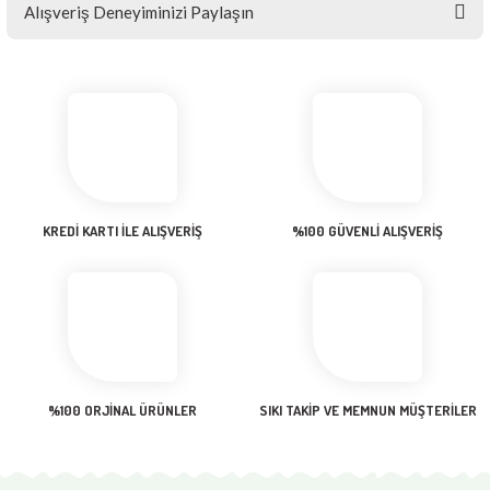
Bu ürünün fiyat bilgisi, resim, ürün açıklamalarında ve diğer
Alışveriş Deneyiminizi Paylaşın
konularda yetersiz gördüğünüz noktaları öneri formunu kullanarak
tarafımıza iletebilirsiniz.
Görüş ve önerileriniz için teşekkür ederiz.
Sitemize ilk yorumu siz yapın!
Ürün resmi kalitesiz, bozuk veya görüntülenemiyor.
Ürün açıklamasında eksik bilgiler bulunuyor.
Deneyimini Paylaş
Ürün bilgilerinde hatalar bulunuyor.
Ürün fiyatı diğer sitelerden daha pahalı.
KREDİ KARTI İLE ALIŞVERİŞ
%100 GÜVENLİ ALIŞVERİŞ
Bu ürüne benzer farklı alternatifler olmalı.
Gönder
%100 ORJİNAL ÜRÜNLER
SIKI TAKİP VE MEMNUN MÜŞTERİLER