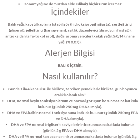
Domuz yağı ve domuzdan elde edilmiş hiçbir ürün içermez
İçindekiler
Balık yağı, kapsül kaplama (stabilizör (hidroksipropil nişasta), sertleştirici
(gliserol), jelleştirici (karragenan), asitlik düzenleyici (disodyum fosfat)),
antioksidan (alfa-tokoferol), doğal aroma vericiler (kekik yağı (%0,14), nane
yağı (%0,07)).
Alerjen Bilgisi
BALIK İÇERİR.
Nasıl kullanılır?
Günde 1 ila 4 kapsül su ile birlikte, tercihen yemeklerle birlikte, gün boyunca
aralıklı olarak alın.*
DHA, normal beyin fonksiyonlarının ve normal görüşün korunmasına katkıda
bulunur (günlük 250 mg DHA alımıyla).
DHA ve EPA kalbin normal fonksiyonuna katkıda bulunur (günlük 250 mg EPA
ve DHA alımıyla).
DHA ve EPA normal trigliserit seviyelerinin korunmasına katkıda bulunur
(günlük 2 g EPA ve DHA alımıyla).
DHA ve EPA normal kan basıncının korunmasına katkıda bulunur (günlük 3 g