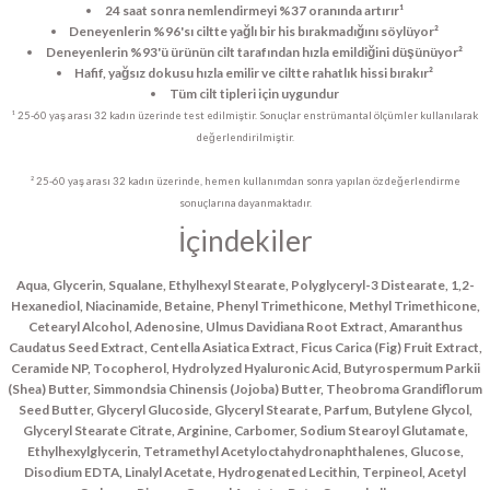
24 saat sonra nemlendirmeyi %37 oranında artırır¹
Deneyenlerin %96'sı ciltte yağlı bir his bırakmadığını söylüyor²
Deneyenlerin %93'ü ürünün cilt tarafından hızla emildiğini düşünüyor²
Hafif, yağsız dokusu hızla emilir ve ciltte rahatlık hissi bırakır²
Tüm cilt tipleri için uygundur
¹ 25-60 yaş arası 32 kadın üzerinde test edilmiştir. Sonuçlar enstrümantal ölçümler kullanılarak
değerlendirilmiştir.
² 25-60 yaş arası 32 kadın üzerinde, hemen kullanımdan sonra yapılan öz değerlendirme
sonuçlarına dayanmaktadır.
İçindekiler
Aqua, Glycerin, Squalane, Ethylhexyl Stearate, Polyglyceryl-3 Distearate, 1,2-
Hexanediol, Niacinamide, Betaine, Phenyl Trimethicone, Methyl Trimethicone,
Cetearyl Alcohol, Adenosine, Ulmus Davidiana Root Extract, Amaranthus
Caudatus Seed Extract, Centella Asiatica Extract, Ficus Carica (Fig) Fruit Extract,
Ceramide NP, Tocopherol, Hydrolyzed Hyaluronic Acid, Butyrospermum Parkii
(Shea) Butter, Simmondsia Chinensis (Jojoba) Butter, Theobroma Grandiflorum
Seed Butter, Glyceryl Glucoside, Glyceryl Stearate, Parfum, Butylene Glycol,
Glyceryl Stearate Citrate, Arginine, Carbomer, Sodium Stearoyl Glutamate,
Ethylhexylglycerin, Tetramethyl Acetyloctahydronaphthalenes, Glucose,
Disodium EDTA, Linalyl Acetate, Hydrogenated Lecithin, Terpineol, Acetyl