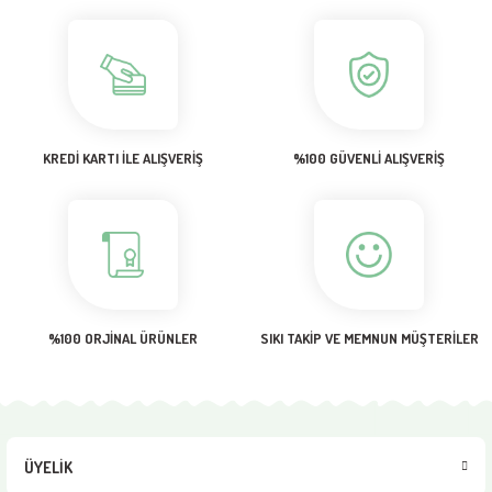
Sitemize ilk yorumu siz yapın!
Ürün resmi kalitesiz, bozuk veya görüntülenemiyor.
Ürün açıklamasında eksik bilgiler bulunuyor.
Deneyimini Paylaş
Ürün bilgilerinde hatalar bulunuyor.
Ürün fiyatı diğer sitelerden daha pahalı.
KREDİ KARTI İLE ALIŞVERİŞ
%100 GÜVENLİ ALIŞVERİŞ
Bu ürüne benzer farklı alternatifler olmalı.
Gönder
%100 ORJİNAL ÜRÜNLER
SIKI TAKİP VE MEMNUN MÜŞTERİLER
ÜYELİK