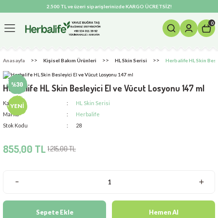
2.500 TL ve üzeri siparişlerinizde KARGO ÜCRETSİZ!
Geri Dön
0
m Ürünleri
Anasayfa
Kişisel Bakım Ürünleri
HL Skin Serisi
Herbalife HL Skin Besl
si
%30
Herbalife HL Skin Besleyici El ve Vücut Losyonu 147 ml
Kategori
HL Skin Serisi
YENİ
Marka
Herbalife
Stok Kodu
28
855,00 TL
1.215,00 TL
Sepete Ekle
Hemen Al