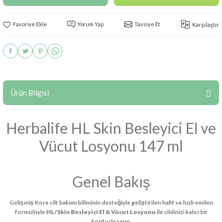
Yorum Yap
Tavsiye Et
Karşılaştır
Ürün Bilgisi
Herbalife HL Skin Besleyici El ve
Vücut Losyonu 147 ml
Genel Bakış
Gelişmiş Kore cilt bakımı biliminin desteğiyle geliştirilen hafif ve hızlı emilen
formülüyle
HL/Skin Besleyici El & Vücut Losyonu
ile cildinizi kalıcı bir
konforla sarın.