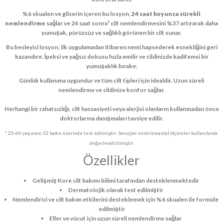
%6 skualen ve gliserin içeren bu losyon,
24 saat boyunca sürekli
nemlendirme
sağlar ve 24 saat sonra¹ cilt nemlendirmesini %37 artırarak daha
yumuşak, pürüzsüz ve sağlıklı görünen bir cilt sunar.
Bu besleyici losyon, ilk uygulamadan itibaren nemi hapsederek esnekliğini geri
kazandırır. İpeksi ve yağsız dokusu hızla emilir ve cildinizde kadifemsi bir
yumuşaklık bırakır.
Günlük kullanıma uygundur ve tüm cilt tipleri için idealdir. Uzun süreli
nemlendirme ve cildinize konfor sağlar.
Herhangi bir rahatsızlığı, cilt hassasiyeti veya alerjisi olanların kullanmadan önce
doktorlarına danışmaları tavsiye edilir.
¹ 25-60 yaş arası 32 kadın üzerinde test edilmiştir. Sonuçlar enstrümantal ölçümler kullanılarak
değerlendirilmiştir.
Özellikler
Gelişmiş Kore cilt bakımı bilimi tarafından desteklenmektedir
Dermatolojik olarak test edilmiştir
Nemlendirici ve cilt bakım etkilerini desteklemek için %6 skualen ile formüle
edilmiştir
Eller ve vücut için uzun süreli nemlendirme sağlar