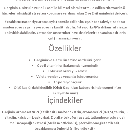
L-arginin, L-sitrülin ve Folik asit ile bilimsel olarak formüle edilen Niteworks®,
hücreleri oksidatif stresten korumaya yardımcı olan C ve E vitaminlerini de içerir.
Ferahlatıcı narenciye aromasıyla formüle edilen bu eşsiz toz takviye; sade su,
maden suyu veya meyve suyu ile karıştırılabilir. Niteworks®'ü akşam rutininize
kolaylıkla dahil edin. Yatmadan önce tüketin ve siz dinlenirken amino asitlerin
çalışmasına izin verin.
Özellikler
L-arginin ve L-sitrülin amino asitlerini içerir
C ve E vitaminleri bakımından zengindir
Folik asit oranı yüksektir
Vejetaryenler ve veganlar için uygundur
15 porsiyon içerir
Ölçü kaşığı dahil değildir (
Ölçü Kaşıkları
kategorisinden sepetinize
ekleyebilirsiniz)
İçindekiler
L-arjinin, aroma arttırıcı (sitrik asit), maltodekstrin, aroma verici (%3,5), taurin, L-
sitrulin, kalsiyum L-askorbat, DL-alfa-tokoferil asetat, tatlandırıcı (sukraloz),
melisa yaprağı ekstresi (Melissa officinalis), pteroilmonoglutamik asit,
topaklanmayı önleyici (silikon dioksit).