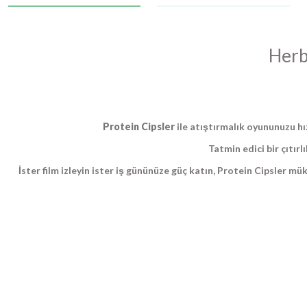
Herb
Protein Cipsler
ile atıştırmalık oyununuzu hı
Tatmin edici bir çıtırlı
İster film izleyin ister iş gününüze güç katın, Protein Cipsler m