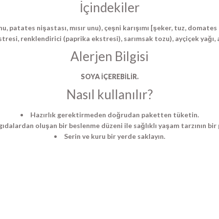
İçindekiler
u, patates nişastası, mısır unu), çeşni karışımı [şeker, tuz, domates t
tresi, renklendirici (paprika ekstresi), sarımsak tozu), ayçiçek yağı, 
Alerjen Bilgisi
SOYA İÇEREBİLİR.
Nasıl kullanılır?
Hazırlık gerektirmeden doğrudan paketten tüketin.
gıdalardan oluşan bir beslenme düzeni ile sağlıklı yaşam tarzının bir 
Serin ve kuru bir yerde saklayın.
a yetersiz gördüğünüz noktaları öneri formunu kullanarak tarafımıza ilet
Ürün hakkında henüz soru sorulmamış.
Bu ürüne ilk yorumu siz yapın!
Sitemize ilk yorumu siz yapın!