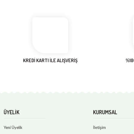
Ürün resmi kalitesiz, bozuk veya görüntülenemiyor.
Ürün açıklamasında eksik bilgiler bulunuyor.
Ürün bilgilerinde hatalar bulunuyor.
Ürün fiyatı diğer sitelerden daha pahalı.
Bu ürüne benzer farklı alternatifler olmalı.
KREDİ KARTI İLE ALIŞVERİŞ
%10
ÜYELİK
KURUMSAL
Yeni Üyelik
İletişim