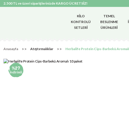
2.500 TL ve üzeri siparişlerinizde KARGO ÜCRETSİZ!
KILO
TEMEL
KONTROLÜ
BESLENME
SETLERI
ÜRÜNLERI
Anasayfa
Atıştırmalıklar
Herbalife Protein Cips-Barbekü Aromalı
%27
İndirimli