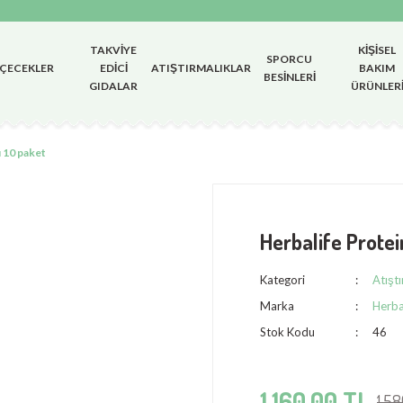
TAKVIYE
KIŞISEL
SPORCU
İÇECEKLER
EDICI
ATIŞTIRMALIKLAR
BAKIM
BESINLERI
GIDALAR
ÜRÜNLER
 10 paket
Herbalife Prote
Kategori
Atıştı
Marka
Herba
Stok Kodu
46
1.160,00 TL
1.5