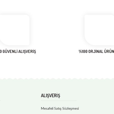
Deneyimini Paylaş
Yorum Yaz
Soru Sor
0 GÜVENLİ ALIŞVERİŞ
%100 ORJİNAL ÜRÜ
Gönder
ALIŞVERİŞ
Mesafeli Satış Sözleşmesi