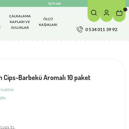
İş Fırsatı
ÇALKALAMA
ÖLÇÜ
KAPLARI VE
KAŞIKLARI
I
SULUKLAR
0 534 011 39 92
in Cips-Barbekü Aromalı 10 paket
rmalıklar
life
80,00 TL