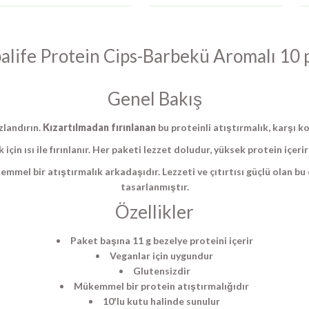
alife Protein Cips-Barbekü Aromalı 10 
Genel Bakış
zlandırın.
Kızartılmadan fırınlanan
bu proteinli atıştırmalık, karşı kon
k için ısı ile fırınlanır. Her paketi lezzet doludur, yüksek protein içeri
ükemmel bir atıştırmalık arkadaşıdır. Lezzeti ve çıtırtısı güçlü olan b
tasarlanmıştır.
Özellikler
Paket başına 11 g bezelye proteini içerir
Veganlar için uygundur
Glutensizdir
Mükemmel bir protein atıştırmalığıdır
10'lu kutu halinde sunulur