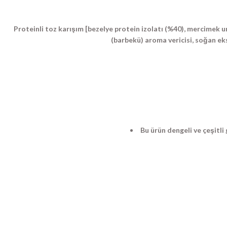
Proteinli toz karışım [bezelye protein izolatı (%40), mercimek un
(barbekü) aroma vericisi, soğan eks
Bu ürün dengeli ve çeşitli 
Bu ürünün fiyat bilgisi, resim, ürün açıklamalarında ve diğer konulard
Görüş ve önerileriniz için teşekkür ederiz.