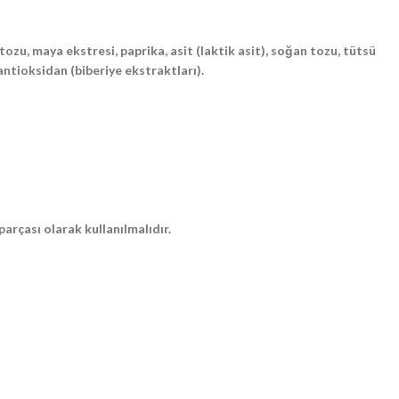
ozu, maya ekstresi, paprika, asit (laktik asit), soğan tozu, tütsü
antioksidan (biberiye ekstraktları).
parçası olarak kullanılmalıdır.
ebilirsiniz.