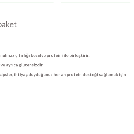
paket
ulmaz çıtırlığı bezelye proteini ile birleştirir.
r ve ayrıca glutensizdir.
u cipsler, ihtiyaç duyduğunuz her an protein desteği sağlamak için