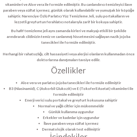
vitaminleri ve Aloe vera ile formüle edilmiştir. Bu canlandırıcı temizleyici ilave
paraben veya sülfat içermez, günlük olarak kullanılabilir ve yumuşak bir köpüğe
sahiptir. Narenciye Özlü Parlatıcı Yüz Temizleme Jeli, sulu portakalların ve
lezzetli greyfurtun ferahlatıcı notalarıyla zarif bir kokuya sahiptir.
Bu hafif temizleme jeli aynı zamanda kirleri ve makyajı etkili bir şekilde
arındırarak cildinizin temiz ve canlanmış hissetmesini sağlayan nazik jojoba
tanecikleri ile formüle edilmiştir.
Herhangi bir rahatsızlığı, cilt hassasiyeti veya alerjisi olanların kullanmadan önce
doktorlarına danışmaları tavsiye edilir.
Özellikler
Aloe vera ve parlatıcı jojoba tanecikleri ile formüle edilmiştir
B3 (Niasinamid), C (Askorbil Glukozit) ve E (Tokoferil Asetat) vitaminleri ile
formüle edilmiştir
Enerji verici sulu portakal ve greyfurt kokusuna sahiptir
Normal ve yağlı ciltler için mükemmeldir
Günlük kullanıma uygundur
Erkekler ve kadınlar için uygundur
İlave paraben veya sülfat içermez
Dermatolojik olarak test edilmiştir
İçindekiler