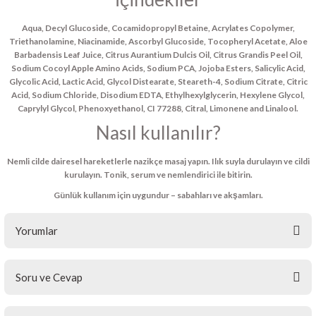
Aqua, Decyl Glucoside, Cocamidopropyl Betaine, Acrylates Copolymer,
Triethanolamine, Niacinamide, Ascorbyl Glucoside, Tocopheryl Acetate, Aloe
Barbadensis Leaf Juice, Citrus Aurantium Dulcis Oil, Citrus Grandis Peel Oil,
Sodium Cocoyl Apple Amino Acids, Sodium PCA, Jojoba Esters, Salicylic Acid,
Glycolic Acid, Lactic Acid, Glycol Distearate, Steareth-4, Sodium Citrate, Citric
Acid, Sodium Chloride, Disodium EDTA, Ethylhexylglycerin, Hexylene Glycol,
Caprylyl Glycol, Phenoxyethanol, CI 77288, Citral, Limonene and Linalool.
Nasıl kullanılır?
Nemli cilde dairesel hareketlerle nazikçe masaj yapın. Ilık suyla durulayın ve cildi
kurulayın. Tonik, serum ve nemlendirici ile bitirin.
Günlük kullanım için uygundur – sabahları ve akşamları.
Yorumlar
Soru ve Cevap
Bu ürüne ilk yorumu siz yapın!