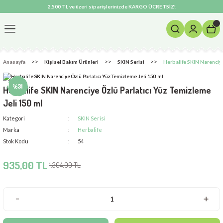
2.500 TL ve üzeri siparişlerinizde KARGO ÜCRETSİZ!
Geri Dön
m Ürünleri
Anasayfa
Kişisel Bakım Ürünleri
SKIN Serisi
Herbalife SKIN Narenciye
si
%31
Herbalife SKIN Narenciye Özlü Parlatıcı Yüz Temizleme
Jeli 150 ml
Kategori
SKIN Serisi
Marka
Herbalife
Stok Kodu
54
935,00 TL
1.364,00 TL